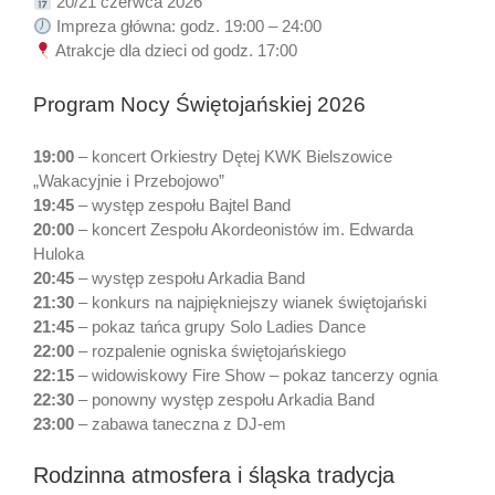
20/21 czerwca 2026
Impreza główna: godz. 19:00 – 24:00
Atrakcje dla dzieci od godz. 17:00
Program Nocy Świętojańskiej 2026
19:00
– koncert Orkiestry Dętej KWK Bielszowice
„Wakacyjnie i Przebojowo”
19:45
– występ zespołu Bajtel Band
20:00
– koncert Zespołu Akordeonistów im. Edwarda
Huloka
20:45
– występ zespołu Arkadia Band
21:30
– konkurs na najpiękniejszy wianek świętojański
21:45
– pokaz tańca grupy Solo Ladies Dance
22:00
– rozpalenie ogniska świętojańskiego
22:15
– widowiskowy Fire Show – pokaz tancerzy ognia
22:30
– ponowny występ zespołu Arkadia Band
23:00
– zabawa taneczna z DJ-em
Rodzinna atmosfera i śląska tradycja