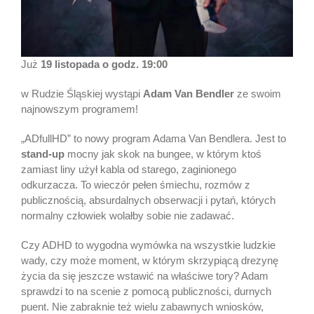
Już
19 listopada o godz. 19:00
w Rudzie Śląskiej wystąpi
Adam Van Bendler
ze swoim
najnowszym programem!
„ADfullHD” to nowy program Adama Van Bendlera. Jest to
stand-up
mocny jak skok na bungee, w którym ktoś
zamiast liny użył kabla od starego, zaginionego
odkurzacza. To wieczór pełen śmiechu, rozmów z
publicznością, absurdalnych obserwacji i pytań, których
normalny człowiek wolałby sobie nie zadawać.
Czy ADHD to wygodna wymówka na wszystkie ludzkie
wady, czy może moment, w którym skrzypiącą drezynę
życia da się jeszcze wstawić na właściwe tory? Adam
sprawdzi to na scenie z pomocą publiczności, durnych
puent. Nie zabraknie też wielu zabawnych wniosków,