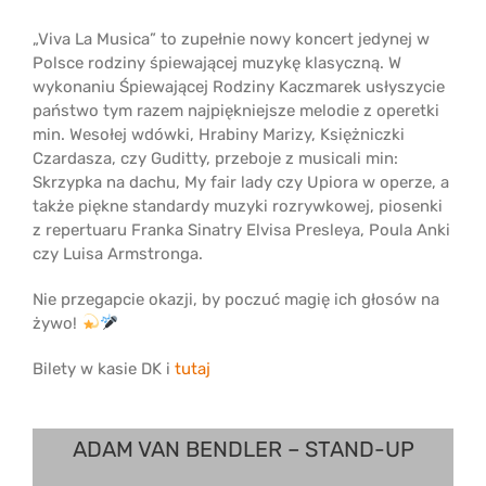
„Viva La Musica” to zupełnie nowy koncert jedynej w
Polsce rodziny śpiewającej muzykę klasyczną. W
wykonaniu Śpiewającej Rodziny Kaczmarek usłyszycie
państwo tym razem najpiękniejsze melodie z operetki
min. Wesołej wdówki, Hrabiny Marizy, Księżniczki
Czardasza, czy Guditty, przeboje z musicali min:
Skrzypka na dachu, My fair lady czy Upiora w operze, a
także piękne standardy muzyki rozrywkowej, piosenki
z repertuaru Franka Sinatry Elvisa Presleya, Poula Anki
czy Luisa Armstronga.
Nie przegapcie okazji, by poczuć magię ich głosów na
żywo!
Bilety w kasie DK i
tutaj
ADAM VAN BENDLER – STAND-UP