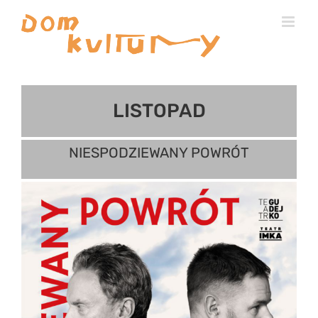
Przejdź
do
zawartości
LISTOPAD
NIESPODZIEWANY POWRÓT