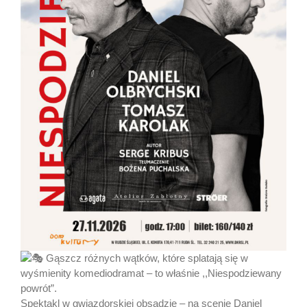
Gąszcz różnych wątków, które splatają się w
wyśmienity komediodramat – to właśnie ,,Niespodziewany
powrót”.
Spektakl w gwiazdorskiej obsadzie – na scenie Daniel