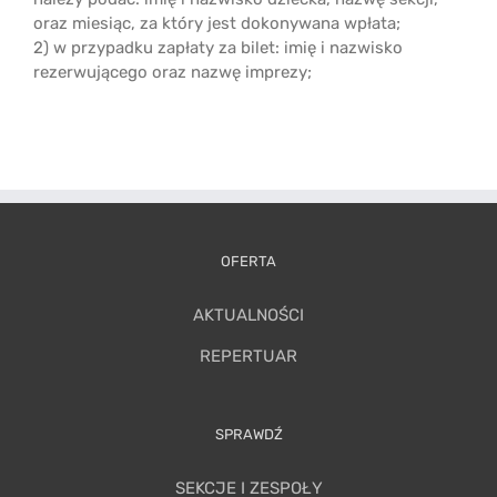
oraz miesiąc, za który jest dokonywana wpłata;
2) w przypadku zapłaty za bilet: imię i nazwisko
rezerwującego oraz nazwę imprezy;
OFERTA
AKTUALNOŚCI
REPERTUAR
SPRAWDŹ
SEKCJE I ZESPOŁY