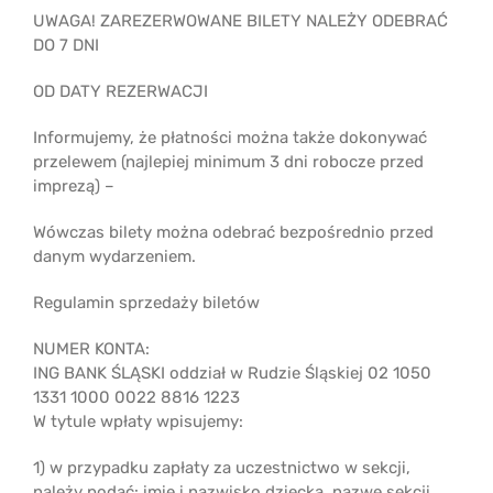
UWAGA! ZAREZERWOWANE BILETY NALEŻY ODEBRAĆ
DO 7 DNI
OD DATY REZERWACJI
Informujemy, że płatności można także dokonywać
przelewem (najlepiej minimum 3 dni robocze przed
imprezą) –
Wówczas bilety można odebrać bezpośrednio przed
danym wydarzeniem.
Regulamin sprzedaży biletów
NUMER KONTA:
ING BANK ŚLĄSKI oddział w Rudzie Śląskiej 02 1050
1331 1000 0022 8816 1223
W tytule wpłaty wpisujemy:
1) w przypadku zapłaty za uczestnictwo w sekcji,
należy podać: imię i nazwisko dziecka, nazwę sekcji,